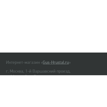
Интернет-магазин «
Gus-Hrustal.ru
»
г. Москва, 1-й Варшавский проезд,
д. 1А, стр. 3, м. Варшавская
HrustalBot
8 (495) 540-48-06
8 (812) 334-14-06