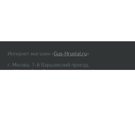
Интернет-магазин «
Gus-Hrustal.ru
»
г. Москва, 1-й Варшавский проезд,
д. 1А, стр. 3, м. Варшавская
HrustalBot
8 (495) 540-48-06
8 (812) 334-14-06
Главная
Хрусталь
Как заказать
Доставка