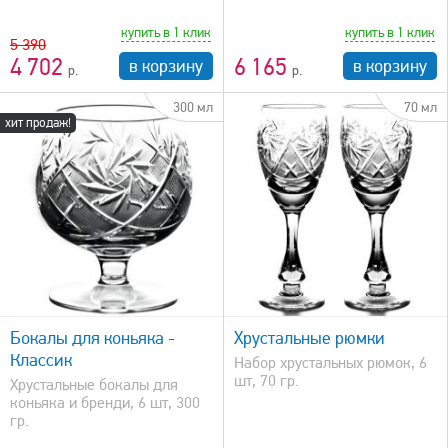
купить в 1 клик
купить в 1 клик
5 390
4 702
6 165
в корзину
в корзину
300 мл
70 мл
хит продаж!
быстрый просмотр
Бокалы для коньяка -
Хрустальные рюмки
Классик
Набор хрустальных рюмок, 6
шт, 70 гр.
Хрустальные бокалы для
коньяка и бренди, 6 шт, 300
гр.