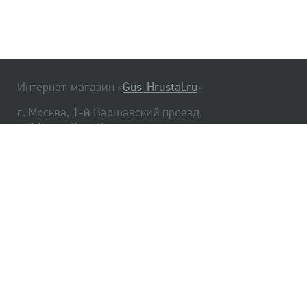
Интернет-магазин «
Gus-Hrustal.ru
»
г. Москва, 1-й Варшавский проезд,
д. 1А, стр. 3, м. Варшавская
HrustalBot
8 (495) 540-48-06
8 (812) 334-14-06
Главная
Хрусталь
Как заказать
Доставка
Самовывоз
О нас
Оплата
Возврат