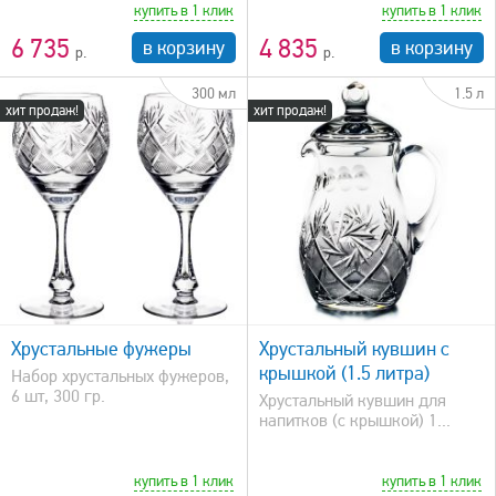
купить в 1 клик
купить в 1 клик
6 735
4 835
в корзину
в корзину
300 мл
1.5 л
хит продаж!
хит продаж!
быстрый просмотр
Хрустальные фужеры
Хрустальный кувшин с
крышкой (1.5 литра)
Набор хрустальных фужеров,
6 шт, 300 гр.
Хрустальный кувшин для
напитков (с крышкой) 1...
купить в 1 клик
купить в 1 клик