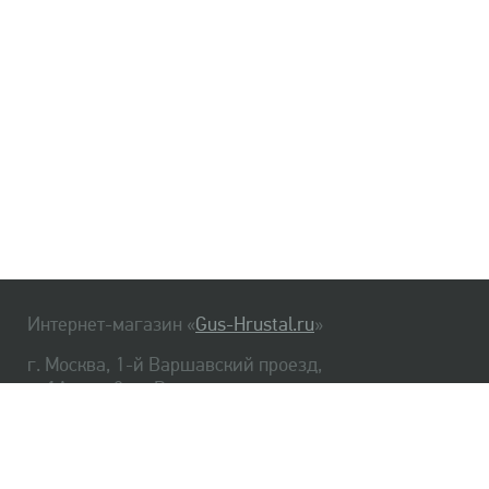
Интернет-магазин «
Gus-Hrustal.ru
»
г. Москва, 1-й Варшавский проезд,
д. 1А, стр. 3, м. Варшавская
HrustalBot
8 (495) 540-48-06