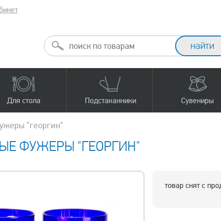
бинет
Для стола
Подстаканники
Сувениры
ужеры "георгин"
ЫЕ ФУЖЕРЫ "ГЕОРГИН"
товар снят с пр