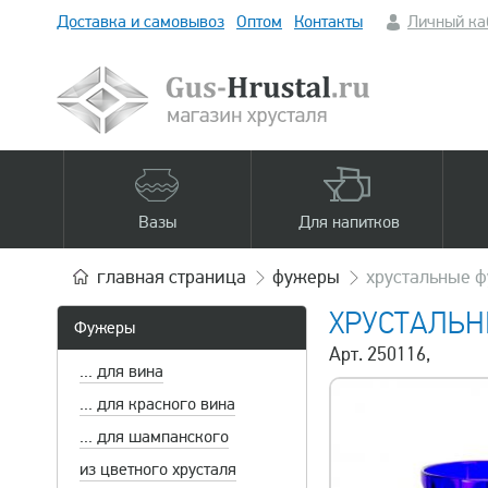
Доставка и самовывоз
Оптом
Контакты
Личный ка
Вазы
Для напитков
главная
страница
фужеры
хрустальные ф
ХРУСТАЛЬН
Фужеры
Арт. 250116,
... для вина
... для красного вина
... для шампанского
из цветного хрусталя