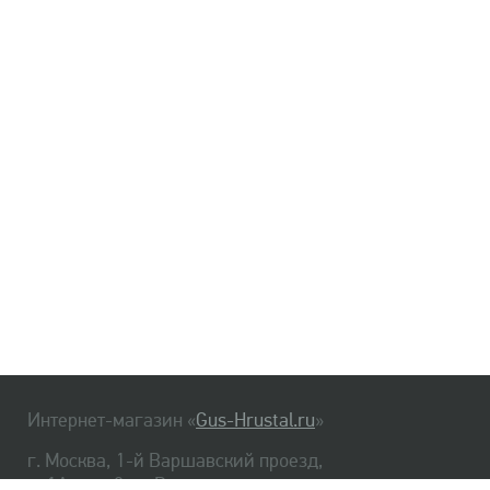
Интернет-магазин «
Gus-Hrustal.ru
»
г. Москва, 1-й Варшавский проезд,
д. 1А, стр. 3, м. Варшавская