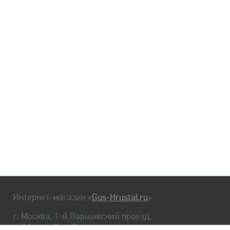
Интернет-магазин «
Gus-Hrustal.ru
»
г. Москва, 1-й Варшавский проезд,
д. 1А, стр. 3, м. Варшавская