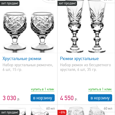
хит продаж!
хит продаж!
быстрый просмотр
Хрустальные рюмки
Рюмки хрустальные
Набор хрустальных рюмочек,
Набор рюмок из бесцветного
6 шт, 15 гр.
хрусталя, 6 шт, 35 гр.
купить в 1 клик
купить в 1 клик
3 030
4 550
в корзину
в корзину
60 мл
60 мл
хит продаж!
−8%