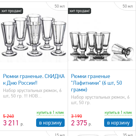
50 мл
50 мл
хит продаж!
хит продаж!
быстрый просмотр
Рюмки граненые. СКИДКА
Рюмки граненые
к Дню России!!
"Лафитники" (6 шт, 50
грамм)
Набор хрустальных рюмок, 6
шт, 50 гр. !!! НОВ...
Набор хрустальных рюмок, 6
шт, 50 гр.
купить в 1 клик
купить в 1 клик
5 240
3 190
3 211
2 375
в корзину
в корзину
15 мл
35 мл