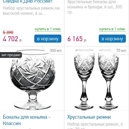
Скидка к Дню России!!
Хрустальные бокалы для
коньяка и бренди, 6 шт, 300
Набор хрустальных рюмок на
гр.
высокой ножке, 6 ш...
купить в 1 клик
купить в 1 клик
5 390
4 702
6 165
в корзину
в корзину
300 мл
70 мл
хит продаж!
быстрый просмотр
Бокалы для коньяка -
Хрустальные рюмки
Классик
Набор хрустальных рюмок, 6