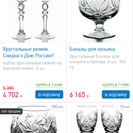
быстрый просмотр
Хрустальные рюмки.
Бокалы для коньяка
Скидка к Дню России!!
Хрустальные бокалы для
коньяка и бренди, 6 шт, 300
Набор хрустальных рюмок на
гр.
высокой ножке, 6 ш...
купить в 1 клик
купить в 1 клик
5 390
4 702
6 165
в корзину
в корзину
300 мл
70 мл
хит продаж!