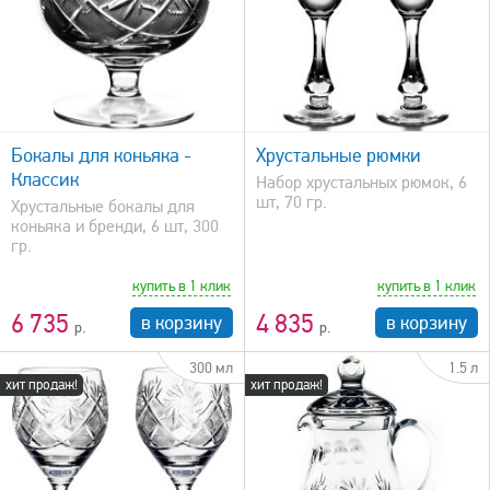
быстрый просмотр
Бокалы для коньяка -
Хрустальные рюмки
Классик
Набор хрустальных рюмок, 6
шт, 70 гр.
Хрустальные бокалы для
коньяка и бренди, 6 шт, 300
гр.
купить в 1 клик
купить в 1 клик
6 735
4 835
в корзину
в корзину
300 мл
1.5 л
хит продаж!
хит продаж!