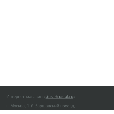
Интернет-магазин «
Gus-Hrustal.ru
»
г. Москва, 1-й Варшавский проезд,
д. 1А, стр. 3, м. Варшавская