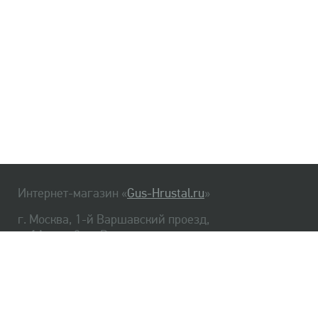
Интернет-магазин «
Gus-Hrustal.ru
»
г. Москва, 1-й Варшавский проезд,
д. 1А, стр. 3, м. Варшавская
HrustalBot
8 (495) 540-48-06
8 (812) 334-14-06