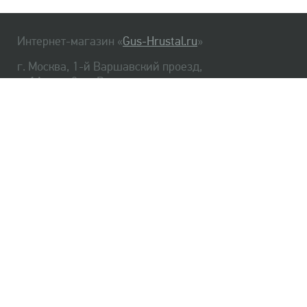
Интернет-магазин «
Gus-Hrustal.ru
»
г. Москва, 1-й Варшавский проезд,
д. 1А, стр. 3, м. Варшавская
HrustalBot
8 (495) 540-48-06
8 (812) 334-14-06
Главная
Хрусталь
Как заказать
Доставка
Самовывоз
О нас
Оплата
Возврат
Сертификаты
Публичная оферта
Оптом
Контакты