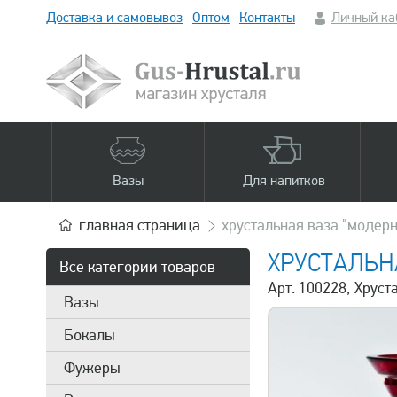
Доставка и самовывоз
Оптом
Контакты
Личный ка
Вазы
Для напитков
главная
страница
хрустальная ваза "модерн
ХРУСТАЛЬН
Все категории товаров
Арт. 100228, Хруст
Вазы
Бокалы
Фужеры