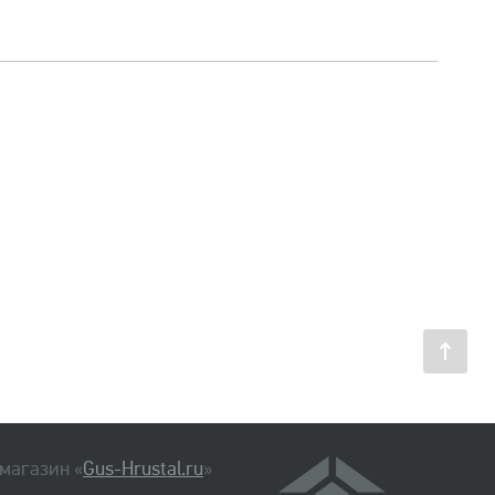
магазин «
Gus-Hrustal.ru
»