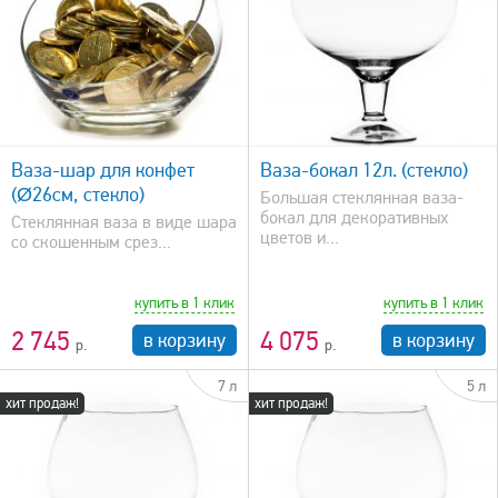
быстрый просмотр
Ваза-шар для конфет
Ваза-бокал 12л. (стекло)
(Ø26см, стекло)
Большая стеклянная ваза-
бокал для декоративных
Стеклянная ваза в виде шара
цветов и...
со скошенным срез...
купить в 1 клик
купить в 1 клик
2 745
4 075
в корзину
в корзину
7 л
5 л
хит продаж!
хит продаж!