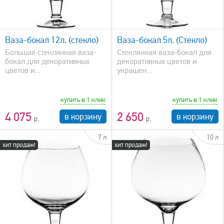
быстрый просмотр
Ваза-бокал 12л. (стекло)
Ваза-бокал 5л. (Стекло)
Большая стеклянная ваза-
Стеклянная ваза-бокал для
бокал для декоративных
декоративных цветов и
цветов и...
украшен...
купить в 1 клик
купить в 1 клик
4 075
2 650
в корзину
в корзину
7 л
10 л
хит продаж!
хит продаж!