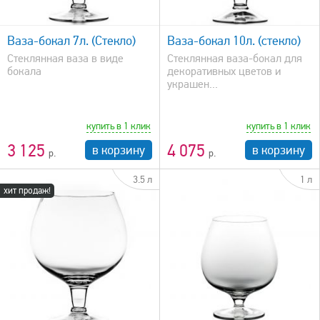
быстрый просмотр
Ваза-бокал 7л. (Стекло)
Ваза-бокал 10л. (стекло)
Стеклянная ваза в виде
Стеклянная ваза-бокал для
бокала
декоративных цветов и
украшен...
купить в 1 клик
купить в 1 клик
3 125
4 075
в корзину
в корзину
3.5 л
1 л
хит продаж!
быстрый просмотр