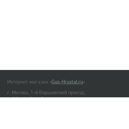
Интернет-магазин «
Gus-Hrustal.ru
»
г. Москва, 1-й Варшавский проезд,
д. 1А, стр. 3, м. Варшавская
HrustalBot
8 (495) 540-48-06