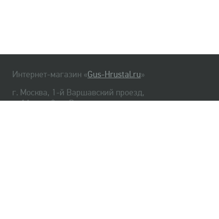
Интернет-магазин «
Gus-Hrustal.ru
»
г. Москва, 1-й Варшавский проезд,
д. 1А, стр. 3, м. Варшавская
HrustalBot
8 (495) 540-48-06
8 (812) 334-14-06
Главная
Хрусталь
Как заказать
Доставка
Самовывоз
О нас