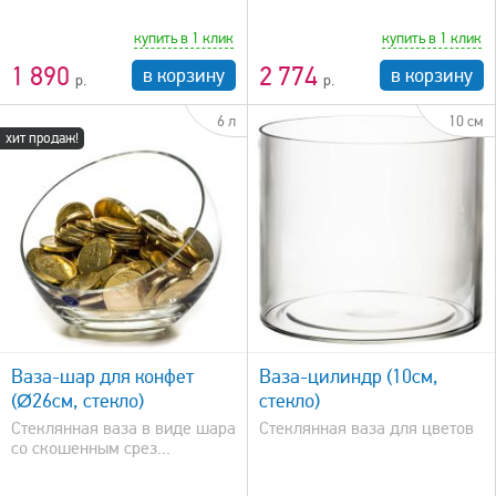
купить в 1 клик
купить в 1 клик
1 890
2 774
в корзину
в корзину
6 л
10 см
хит продаж!
быстрый просмотр
Ваза-шар для конфет
Ваза-цилиндр (10см,
(Ø26см, стекло)
стекло)
Стеклянная ваза в виде шара
Стеклянная ваза для цветов
со скошенным срез...