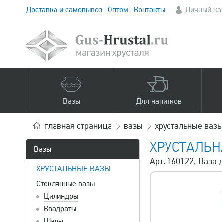
Доставка и самовывоз
Оптом
Контакты
Личный ка
Вазы
Для напитков
главная
страница
вазы
хрустальные ваз
ХРУСТАЛЬН
Вазы
Арт. 160122, Ваза 
ХРУСТАЛЬНЫЕ ВАЗЫ
Стеклянные вазы
Цилиндры
Квадраты
Шары