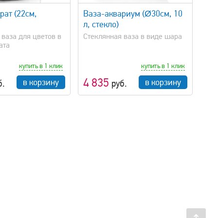
рат (22см,
Ваза-аквариум (Ø30см, 10
л, стекло)
 ваза для цветов в
Стеклянная ваза в виде шара
ата
купить в 1 клик
купить в 1 клик
4 835
в корзину
в корзину
б.
руб.