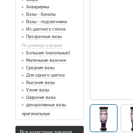
Аквариумы
Вазы - бокалы
Вазы - подсвечники
Из цветного стекла
Прозрачные вазы
По размеру и форме
Большие (напольные)
Маленькие вазочки
Средние вазы
Для одного цветка
Высокие вазы
Узкие вазы
Широкие вазы
декоративные вазы
оригинальные
Все категории товаров