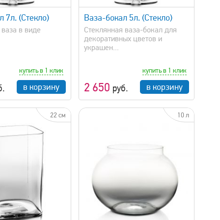
 7л. (Стекло)
Ваза-бокал 5л. (Стекло)
 ваза в виде
Стеклянная ваза-бокал для
декоративных цветов и
украшен...
купить в 1 клик
купить в 1 клик
2 650
в корзину
в корзину
б.
руб.
22 см
10 л
быстрый просмотр