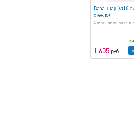
Ваза-шар (Ø18 см,
стекло)
Стеклянная ваза в
ку
1 605
руб.