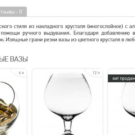
отзывы - 0
ского стиля из накладного хрусталя (многослойное) с 
 помощи ручного выдувания. Благодаря добавлению в
к. Изящные грани резки вазы из цветного хрусталя в люб
ЫЕ ВАЗЫ
6 л
12 л
хит продаж
просмотр
быстрый просмотр