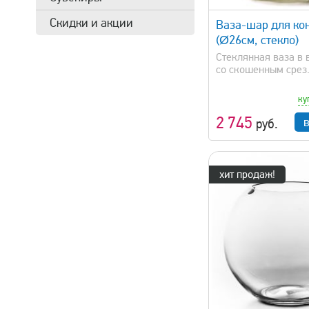
Скидки и акции
Ваза-шар для ко
(Ø26см, стекло)
Стеклянная ваза в
со скошенным срез.
ку
2 745
руб.
хит продаж!
быстрый просмотр
быстрый 