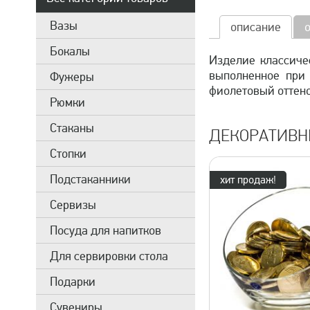
Вазы
описание
Бокалы
Изделие классиче
выполненное при
Фужеры
фиолетовый оттено
Рюмки
Стаканы
ДЕКОРАТИВН
Стопки
Подстаканники
хит продаж!
Сервизы
Посуда для напитков
Для сервировки стола
Подарки
Сувениры
быстрый просмотр
быстрый 