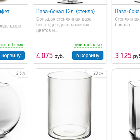
нфет
Ваза-бокал 12л. (стекло)
Ваза-бокал
Большая стеклянная ваза-
Стеклянная
бокал для декоративных
бокала
 виде шара
цветов и...
..
пить в 1 клик
купить в 1 клик
4 075
3 125
в корзину
в корзину
руб.
ру
2.5 л
20 см
просмотр
быстрый просмотр