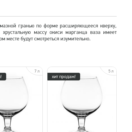
алмазной гранью по форме расширяющееся кверху,
 хрустальную массу окиси марганца ваза имеет
ом месте будут смотреться изумительно.
7 л
5 л
!
хит продаж!
быстрый просмотр