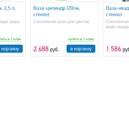
 2,5 л,
Ваза-цилиндр (20см,
Ваза-квад
стекло)
стекло)
 виде шара
Стеклянная ваза для цветов
Стеклянная
виде квадр
пить в 1 клик
купить в 1 клик
2 688
1 586
в корзину
в корзину
руб.
ру