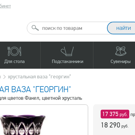
бинет
Для стола
Подстаканники
Сувениры
ы
хрустальная ваза "георгин"
АЯ ВАЗА "ГЕОРГИН"
для цветов Факел, цветной хрусталь
17 375
руб.
пр
18 290
руб.