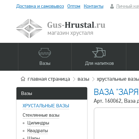
Доставка и самовывоз
Оптом
Контакты
Личный ка
Вазы
Для напитков
главная
страница
вазы
хрустальные ваз
ВАЗА "ЗАРЯ
Вазы
Арт. 160062, Ваза 
ХРУСТАЛЬНЫЕ ВАЗЫ
Стеклянные вазы
Цилиндры
Квадраты
Шары