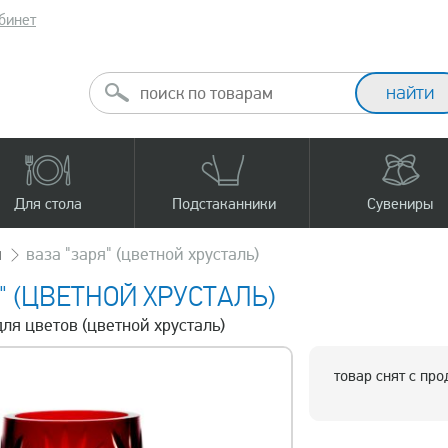
бинет
Для стола
Подстаканники
Сувениры
ы
ваза "заря" (цветной хрусталь)
" (ЦВЕТНОЙ ХРУСТАЛЬ)
для цветов (цветной хрусталь)
товар снят с пр