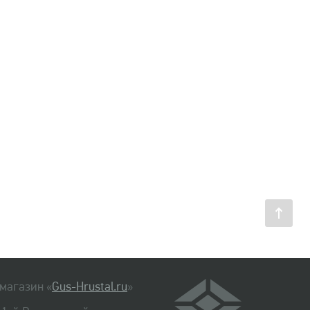
магазин «
Gus-Hrustal.ru
»