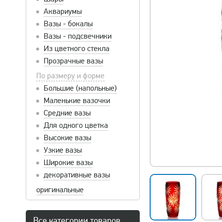
Аквариумы
Вазы - бокалы
Вазы - подсвечники
Из цветного стекла
Прозрачные вазы
По размеру и форме
Большие (напольные)
Маленькие вазочки
Средние вазы
Для одного цветка
Высокие вазы
Узкие вазы
Широкие вазы
декоративные вазы
оригинальные
Все категории товаров