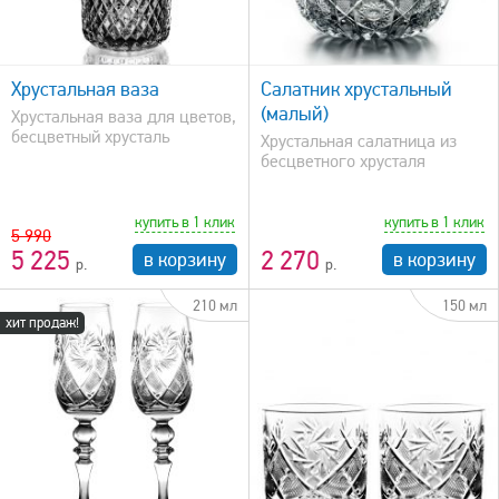
быстрый просмотр
Хрустальная ваза
Салатник хрустальный
(малый)
Хрустальная ваза для цветов,
бесцветный хрусталь
Хрустальная салатница из
бесцветного хрусталя
купить в 1 клик
купить в 1 клик
5 990
5 225
2 270
в корзину
в корзину
210 мл
150 мл
хит продаж!