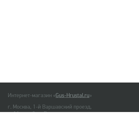
Интернет-магазин «
Gus-Hrustal.ru
»
г. Москва, 1-й Варшавский проезд,
д. 1А, стр. 3, м. Варшавская
HrustalBot
8 (495) 540-48-06