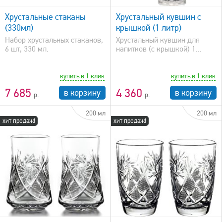
Хрустальные стаканы
Хрустальный кувшин с
(330мл)
крышкой (1 литр)
Набор хрустальных стаканов,
Хрустальный кувшин для
6 шт, 330 мл.
напитков (с крышкой) 1...
купить в 1 клик
купить в 1 клик
7 685
4 360
в корзину
в корзину
200 мл
200 мл
хит продаж!
хит продаж!
быстрый просмотр