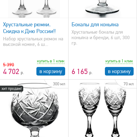
быстрый просмотр
Хрустальные рюмки.
Бокалы для коньяка
Скидка к Дню России!!
Хрустальные бокалы для
коньяка и бренди, 6 шт, 300
Набор хрустальных рюмок на
гр.
высокой ножке, 6 ш...
купить в 1 клик
купить в 1 клик
5 390
4 702
6 165
в корзину
в корзину
300 мл
70 мл
хит продаж!