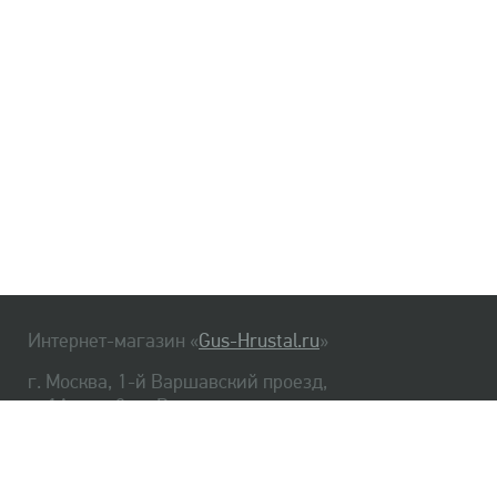
Интернет-магазин «
Gus-Hrustal.ru
»
г. Москва, 1-й Варшавский проезд,
д. 1А, стр. 3, м. Варшавская
HrustalBot
8 (495) 540-48-06