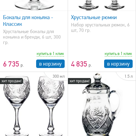
быстрый просмотр
Бокалы для коньяка -
Хрустальные рюмки
Классик
Набор хрустальных рюмок, 6
шт, 70 гр.
Хрустальные бокалы для
коньяка и бренди, 6 шт, 300
гр.
купить в 1 клик
купить в 1 клик
6 735
4 835
в корзину
в корзину
300 мл
1.5 л
хит продаж!
хит продаж!
быстрый просмотр