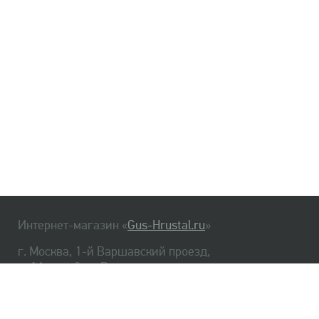
Интернет-магазин «
Gus-Hrustal.ru
»
г. Москва, 1-й Варшавский проезд,
д. 1А, стр. 3, м. Варшавская
HrustalBot