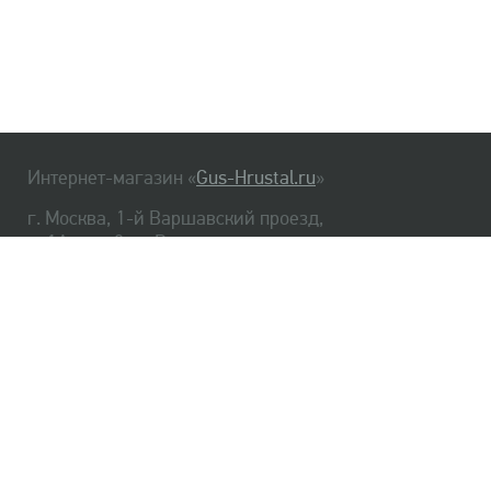
Интернет-магазин «
Gus-Hrustal.ru
»
г. Москва, 1-й Варшавский проезд,
д. 1А, стр. 3, м. Варшавская
HrustalBot
8 (495) 540-48-06
8 (812) 334-14-06
Главная
Хрусталь
Как заказать
Доставка
Самовывоз
О нас