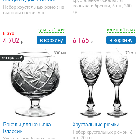
Хрустальные бокалы для
коньяка и бренди, 6 шт, 300
Набор хрустальных рюмок на
гр.
высокой ножке, 6 ш...
купить в 1 клик
купить в 1 клик
5 390
4 702
6 165
в корзину
в корзину
300 мл
70 мл
хит продаж!
быстрый просмотр
Бокалы для коньяка -
Хрустальные рюмки
Классик
Набор хрустальных рюмок, 6
шт, 70 гр.
Хрустальные бокалы для