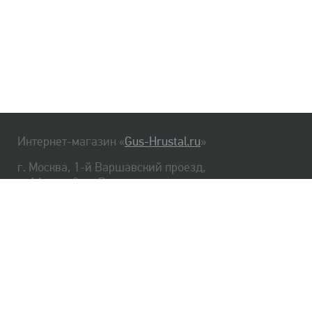
Интернет-магазин «
Gus-Hrustal.ru
»
г. Москва, 1-й Варшавский проезд,
д. 1А, стр. 3, м. Варшавская
HrustalBot
8 (495) 540-48-06
8 (812) 334-14-06
Главная
Хрусталь
Как заказать
Доставка