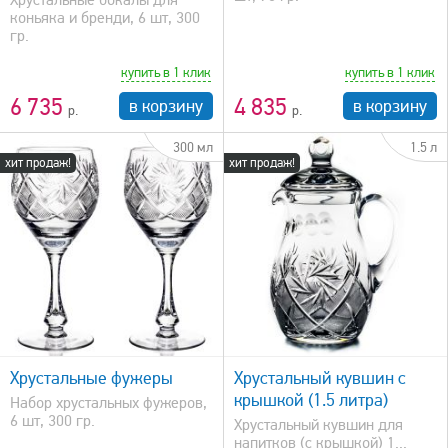
коньяка и бренди, 6 шт, 300
гр.
купить в 1 клик
купить в 1 клик
6 735
4 835
в корзину
в корзину
300 мл
1.5 л
хит продаж!
хит продаж!
быстрый просмотр
Хрустальные фужеры
Хрустальный кувшин с
крышкой (1.5 литра)
Набор хрустальных фужеров,
6 шт, 300 гр.
Хрустальный кувшин для
напитков (с крышкой) 1...