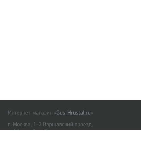
Интернет-магазин «
Gus-Hrustal.ru
»
г. Москва, 1-й Варшавский проезд,
д. 1А, стр. 3, м. Варшавская