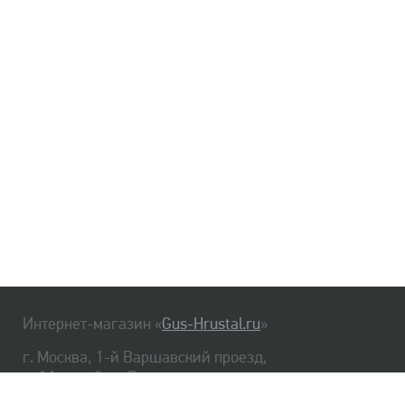
Интернет-магазин «
Gus-Hrustal.ru
»
г. Москва, 1-й Варшавский проезд,
д. 1А, стр. 3, м. Варшавская