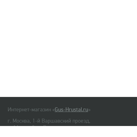
Интернет-магазин «
Gus-Hrustal.ru
»
г. Москва, 1-й Варшавский проезд,
д. 1А, стр. 3, м. Варшавская