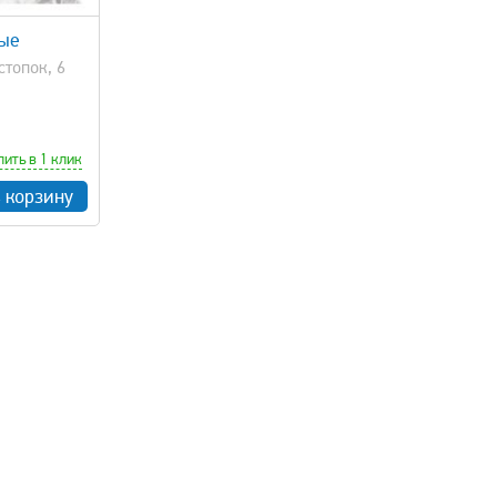
ные
стопок, 6
пить в 1 клик
в корзину