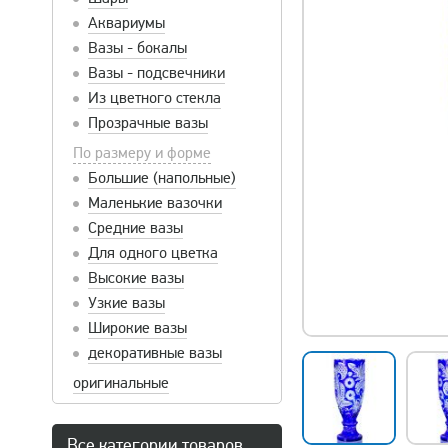
Аквариумы
Вазы - бокалы
Вазы - подсвечники
Из цветного стекла
Прозрачные вазы
По размеру и форме
Большие (напольные)
Маленькие вазочки
Средние вазы
Для одного цветка
Высокие вазы
Узкие вазы
Широкие вазы
декоративные вазы
оригинальные
Все категории товаров