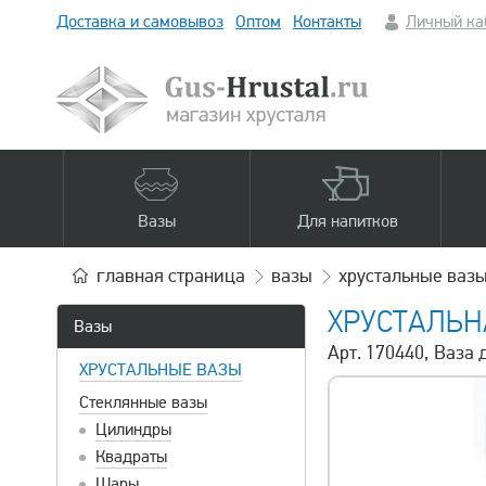
Доставка и самовывоз
Оптом
Контакты
Личный ка
Вазы
Для напитков
главная
страница
вазы
хрустальные ваз
ХРУСТАЛЬН
Вазы
Арт. 170440, Ваза 
ХРУСТАЛЬНЫЕ ВАЗЫ
Стеклянные вазы
Цилиндры
Квадраты
Шары