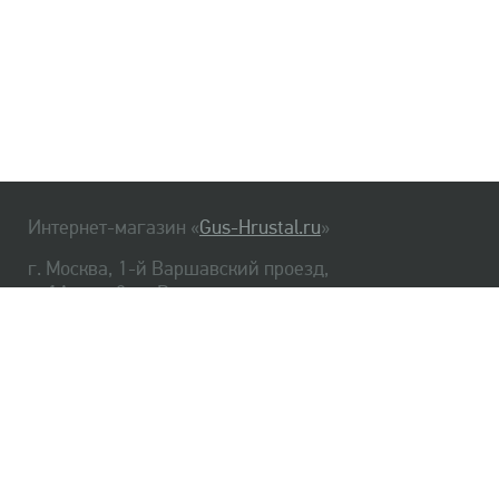
Интернет-магазин «
Gus-Hrustal.ru
»
г. Москва, 1-й Варшавский проезд,
д. 1А, стр. 3, м. Варшавская
HrustalBot
8 (495) 540-48-06
8 (812) 334-14-06
Главная
Хрусталь
Как заказать
Доставка