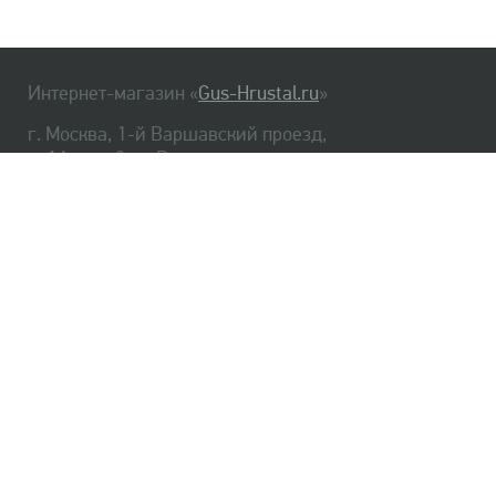
Интернет-магазин «
Gus-Hrustal.ru
»
г. Москва, 1-й Варшавский проезд,
д. 1А, стр. 3, м. Варшавская
HrustalBot
8 (495) 540-48-06
8 (812) 334-14-06
Главная
Хрусталь
Как заказать
Доставка
Самовывоз
О нас
Оплата
Возврат
Сертификаты
Публичная оферта