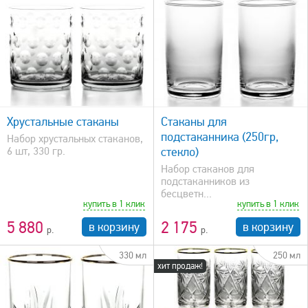
быстрый просмотр
Хрустальные стаканы
Стаканы для
подстаканника (250гр,
Набор хрустальных стаканов,
6 шт, 330 гр.
стекло)
Набор стаканов для
подстаканников из
бесцветн...
купить в 1 клик
купить в 1 клик
5 880
2 175
в корзину
в корзину
330 мл
250 мл
хит продаж!