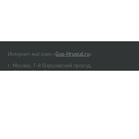
Интернет-магазин «
Gus-Hrustal.ru
»
г. Москва, 1-й Варшавский проезд,
д. 1А, стр. 3, м. Варшавская
HrustalBot
8 (495) 540-48-06
8 (812) 334-14-06
Главная
Хрусталь
Как заказать
Доставка
Самовывоз
О нас