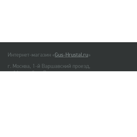
Интернет-магазин «
Gus-Hrustal.ru
»
г. Москва, 1-й Варшавский проезд,
д. 1А, стр. 3, м. Варшавская
HrustalBot
8 (495) 540-48-06
8 (812) 334-14-06
Главная
Хрусталь
Как заказать
Доставка