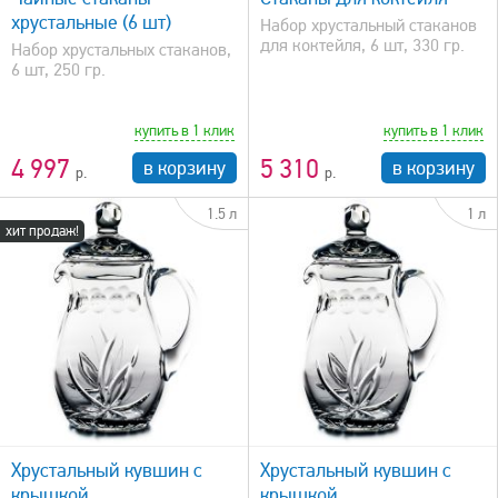
хрустальные (6 шт)
Набор хрустальный стаканов
для коктейля, 6 шт, 330 гр.
Набор хрустальных стаканов,
6 шт, 250 гр.
купить в 1 клик
купить в 1 клик
4 997
5 310
в корзину
в корзину
1.5 л
1 л
хит продаж!
быстрый просмотр
Хрустальный кувшин с
Хрустальный кувшин с
крышкой
крышкой