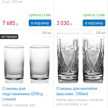
6 шт, 330 мл.
купить в 1 клик
купить в 1 клик
7 685
3 030
в корзину
в корзину
250 мл
330 мл
хит продаж!
быстрый просмотр
Стаканы для
Стаканы для коктейля
подстаканника (250гр,
(высокие, 330мл)
стекло)
Набор хрустальных стаканов
для коктейля, 6 шт...
Набор стаканов для