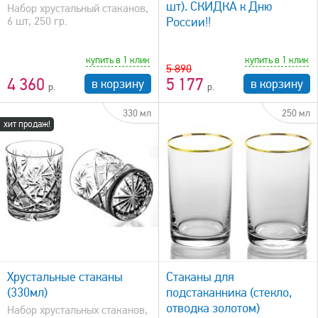
шт). СКИДКА к Дню
Набор хрустальный стаканов,
6 шт, 250 гр.
России!!
купить в 1 клик
купить в 1 клик
5 890
4 360
5 177
в корзину
в корзину
330 мл
250 мл
хит продаж!
быстрый просмотр
Хрустальные стаканы
Стаканы для
(330мл)
подстаканника (стекло,
отводка золотом)
Набор хрустальных стаканов,