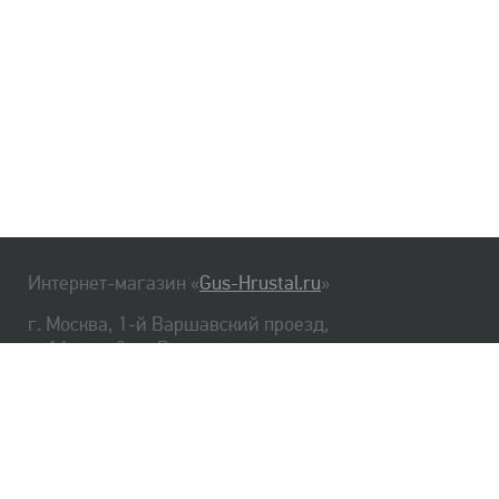
Интернет-магазин «
Gus-Hrustal.ru
»
г. Москва, 1-й Варшавский проезд,
д. 1А, стр. 3, м. Варшавская
HrustalBot
8 (495) 540-48-06
8 (812) 334-14-06