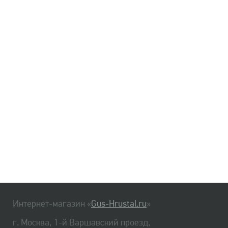
Интернет-магазин «
Gus-Hrustal.ru
»
г. Москва, 1-й Варшавский проезд,