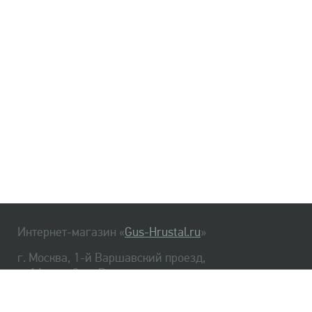
Интернет-магазин «
Gus-Hrustal.ru
»
г. Москва, 1-й Варшавский проезд,
д. 1А, стр. 3, м. Варшавская
HrustalBot