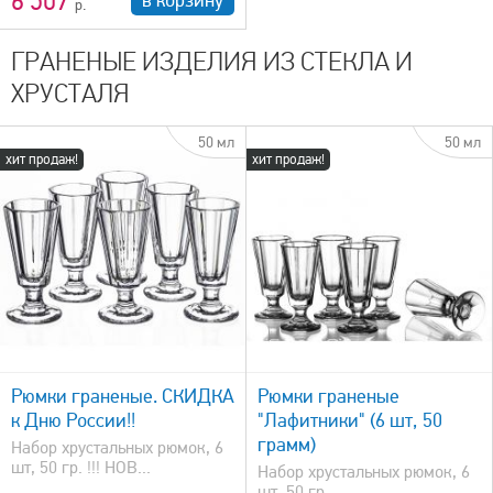
6 507
ГРАНЕНЫЕ ИЗДЕЛИЯ ИЗ СТЕКЛА И
ХРУСТАЛЯ
50 мл
50 мл
хит продаж!
хит продаж!
быстрый просмотр
Рюмки граненые. СКИДКА
Рюмки граненые
к Дню России!!
"Лафитники" (6 шт, 50
грамм)
Набор хрустальных рюмок, 6
шт, 50 гр. !!! НОВ...
Набор хрустальных рюмок, 6
шт, 50 гр.