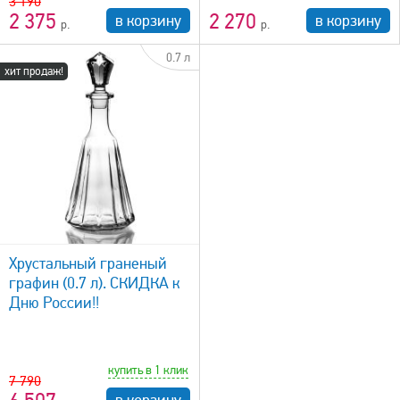
3 190
2 375
2 270
в корзину
в корзину
0.7 л
хит продаж!
Хрустальный граненый
графин (0.7 л). СКИДКА к
Дню России!!
купить в 1 клик
7 790
в корзину