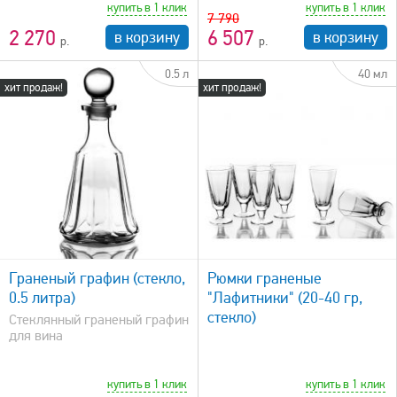
купить в 1 клик
купить в 1 клик
7 790
2 270
6 507
в корзину
в корзину
0.5 л
40 мл
хит продаж!
хит продаж!
быстрый просмотр
Граненый графин (стекло,
Рюмки граненые
0.5 литра)
"Лафитники" (20-40 гр,
стекло)
Стеклянный граненый графин
для вина
купить в 1 клик
купить в 1 клик