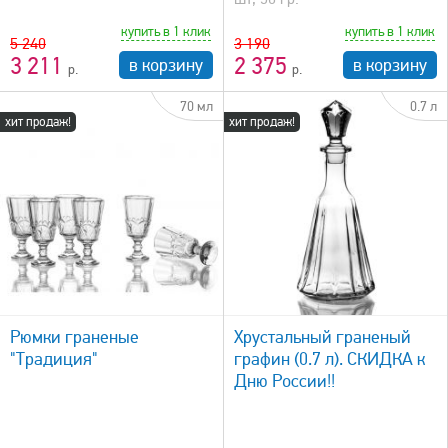
купить в 1 клик
купить в 1 клик
5 240
3 190
3 211
2 375
в корзину
в корзину
70 мл
0.7 л
хит продаж!
хит продаж!
быстрый просмотр
Рюмки граненые
Хрустальный граненый
"Традиция"
графин (0.7 л). СКИДКА к
Дню России!!