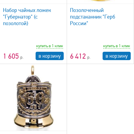
Набор чайных ложек
Позолоченный
"Губернатор" (с
подстаканник "Герб
позолотой)
России"
купить в 1 клик
купить в 1 клик
1 605
6 412
в корзину
в корзину