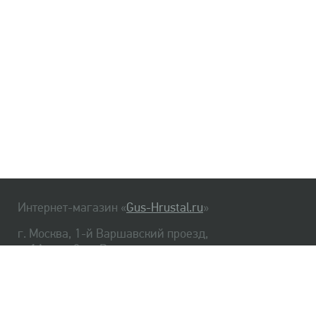
Интернет-магазин «
Gus-Hrustal.ru
»
г. Москва, 1-й Варшавский проезд,
д. 1А, стр. 3, м. Варшавская
HrustalBot
8 (495) 540-48-06