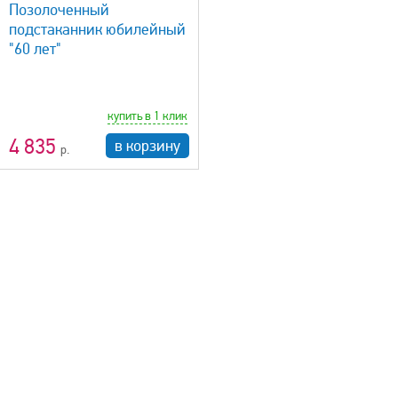
Позолоченный
подстаканник юбилейный
"60 лет"
купить в 1 клик
4 835
в корзину