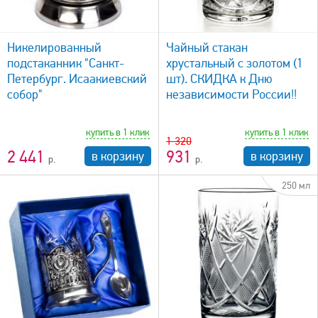
быстрый просмотр
Никелированный
Чайный стакан
подстаканник "Санкт-
хрустальный с золотом (1
Петербург. Исаакиевский
шт). СКИДКА к Дню
собор"
независимости России!!
купить в 1 клик
купить в 1 клик
1 320
2 441
931
в корзину
в корзину
250 мл