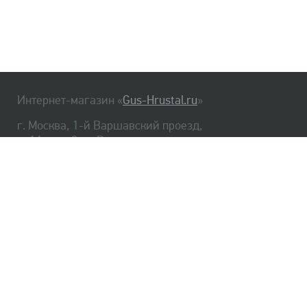
Интернет-магазин «
Gus-Hrustal.ru
»
г. Москва, 1-й Варшавский проезд,
д. 1А, стр. 3, м. Варшавская
HrustalBot
8 (495) 540-48-06
8 (812) 334-14-06
Главная
Хрусталь
Как заказать
Доставка
Самовывоз
О нас