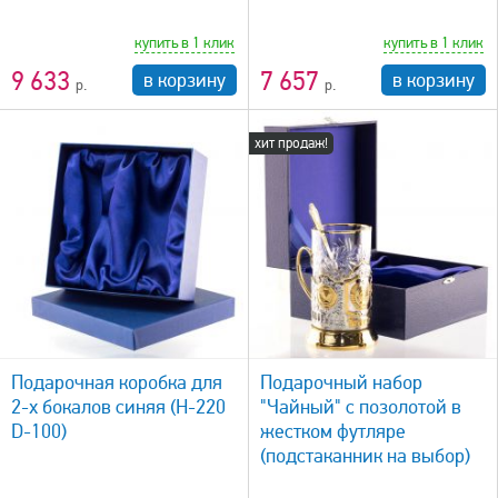
купить в 1 клик
купить в 1 клик
9 633
7 657
в корзину
в корзину
хит продаж!
быстрый просмотр
Подарочная коробка для
Подарочный набор
2-х бокалов синяя (H-220
"Чайный" с позолотой в
D-100)
жестком футляре
(подстаканник на выбор)