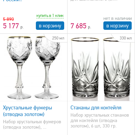
купить в 1 клик
нет в наличии
5 890
5 177
7 685
в корзину
в корзину
250 мл
330 мл
быстрый просмотр
Хрустальные фужеры
Стаканы для коктейля
(отводка золотом)
Набор хрустальных стаканов
для коктейля (отводка
Набор хрустальных фужеров
золотом), 6 шт, 330 гр.
(отводка золотом), ...