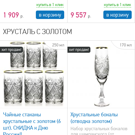
купить в 1 клик
купить в 1 клик
1 909
9 557
в корзину
в корзину
ХРУСТАЛЬ С ЗОЛОТОМ
250 мл
170 мл
хит продаж!
хит продаж!
быстрый просмотр
Чайные стаканы
Хрустальные бокалы
хрустальные с золотом (6
(отводка золотом)
шт). СКИДКА к Дню
Набор хрустальных бокалов
России!!
для шампанского (от...