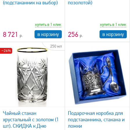
(подстаканник на выбор)
позолотой)
купить в 1 клик
купить в 1 клик
8 721
256
в корзину
в корзину
250 мл
−26%
быстрый просмотр
Чайный стакан
Подарочная коробка для
хрустальный с золотом (1
подстаканника, стакана и
шт). СКИДКА к Дню
ложки