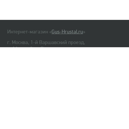
Интернет-магазин «
Gus-Hrustal.ru
»
г. Москва, 1-й Варшавский проезд,
д. 1А, стр. 3, м. Варшавская
HrustalBot
8 (495) 540-48-06
8 (812) 334-14-06
Главная
Хрусталь
Как заказать
Доставка
Самовывоз
О нас
Оплата
Возврат
Сертификаты
Публичная оферта