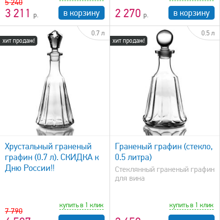
5 240
3 211
2 270
в корзину
в корзину
0.7 л
0.5 л
хит продаж!
хит продаж!
быстрый просмотр
Хрустальный граненый
Граненый графин (стекло,
графин (0.7 л). СКИДКА к
0.5 литра)
Дню России!!
Стеклянный граненый графин
для вина
купить в 1 клик
купить в 1 клик
7 790