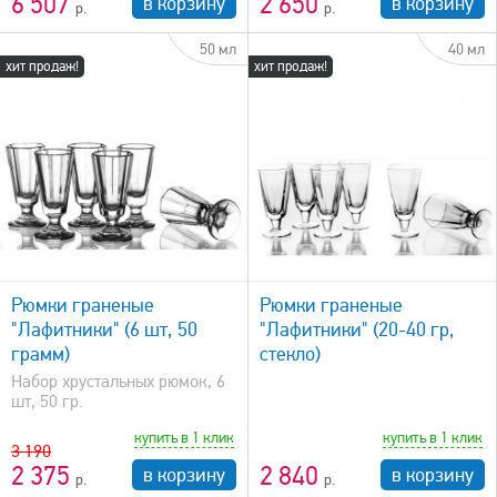
6 507
2 650
в корзину
в корзину
50 мл
40 мл
хит продаж!
хит продаж!
быстрый просмотр
Рюмки граненые
Рюмки граненые
"Лафитники" (6 шт, 50
"Лафитники" (20-40 гр,
грамм)
стекло)
Набор хрустальных рюмок, 6
шт, 50 гр.
купить в 1 клик
купить в 1 клик
3 190
2 375
2 840
в корзину
в корзину