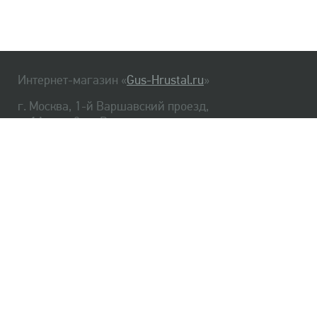
Интернет-магазин «
Gus-Hrustal.ru
»
г. Москва, 1-й Варшавский проезд,
д. 1А, стр. 3, м. Варшавская
HrustalBot
8 (495) 540-48-06
8 (812) 334-14-06
Главная
Хрусталь
Как заказать
Доставка
Самовывоз
О нас
Оплата
Возврат