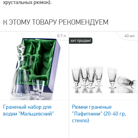
хрустальных рюмок).
К ЭТОМУ ТОВАРУ РЕКОМЕНДУЕМ
0.7 л
40 мл
хит продаж!
быстрый просмотр
Граненый набор для
Рюмки граненые
водки "Мальцевский"
"Лафитники" (20-40 гр,
стекло)