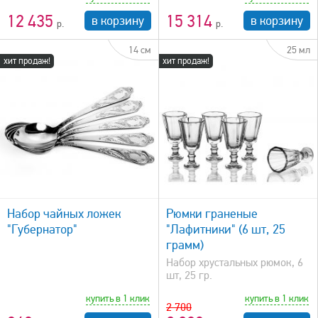
12 435
15 314
в корзину
в корзину
14 см
25 мл
хит продаж!
хит продаж!
быстрый просмотр
Набор чайных ложек
Рюмки граненые
"Губернатор"
"Лафитники" (6 шт, 25
грамм)
Набор хрустальных рюмок, 6
шт, 25 гр.
купить в 1 клик
купить в 1 клик
2 700