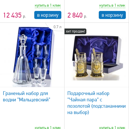
купить в 1 клик
купить в 1 клик
12 435
2 840
в корзину
в корзину
0.7 л
хит продаж!
быстрый просмотр
Граненый набор для
Подарочный набор
водки "Мальцевский"
"Чайная пара" с
позолотой (подстаканники
на выбор)
купить в 1 клик
купить в 1 клик