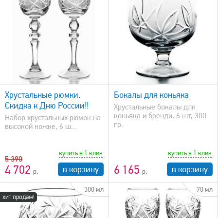
быстрый просмотр
Хрустальные рюмки.
Бокалы для коньяка
Скидка к Дню России!!
Хрустальные бокалы для
коньяка и бренди, 6 шт, 300
Набор хрустальных рюмок на
гр.
высокой ножке, 6 ш...
купить в 1 клик
купить в 1 клик
5 390
4 702
6 165
в корзину
в корзину
300 мл
70 мл
хит продаж!