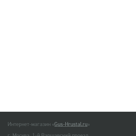
Интернет-магазин «
Gus-Hrustal.ru
»
г. Москва, 1-й Варшавский проезд,