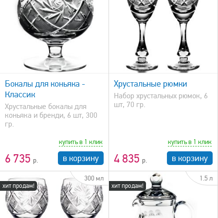
быстрый просмотр
Бокалы для коньяка -
Хрустальные рюмки
Классик
Набор хрустальных рюмок, 6
шт, 70 гр.
Хрустальные бокалы для
коньяка и бренди, 6 шт, 300
гр.
купить в 1 клик
купить в 1 клик
6 735
4 835
в корзину
в корзину
300 мл
1.5 л
хит продаж!
хит продаж!