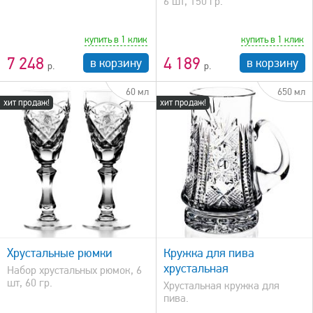
6 шт, 150 гр.
купить в 1 клик
купить в 1 клик
7 248
4 189
в корзину
в корзину
60 мл
650 мл
хит продаж!
хит продаж!
быстрый просмотр
Хрустальные рюмки
Кружка для пива
хрустальная
Набор хрустальных рюмок, 6
шт, 60 гр.
Хрустальная кружка для
пива.