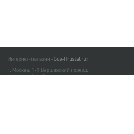
Интернет-магазин «
Gus-Hrustal.ru
»
г. Москва, 1-й Варшавский проезд,
д. 1А, стр. 3, м. Варшавская
HrustalBot
8 (495) 540-48-06
8 (812) 334-14-06
Главная
Хрусталь
Как заказать
Доставка