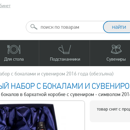
бинет
Для стола
Подстаканники
Сувениры
бор с бокалами и сувениром 2016 года (обезъяна)
Й НАБОР С БОКАЛАМИ И СУВЕНИРОМ
р бокалов в бархатной коробке с сувениром - символом 201
товар снят с пр