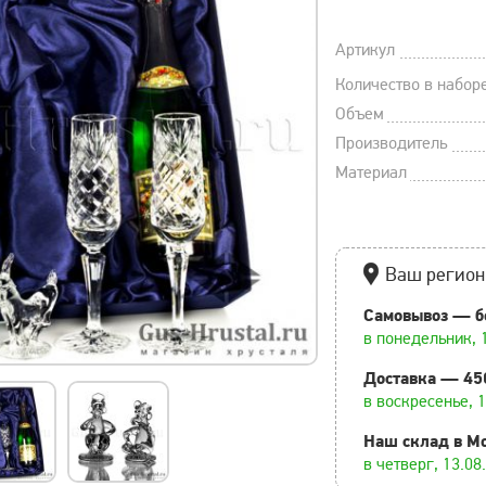
Артикул
Количество в набор
Объем
Производитель
Материал
Ваш регион
Самовывоз — б
в понедельник, 
Доставка — 45
в воскресенье, 
Наш склад в М
в четверг, 13.08