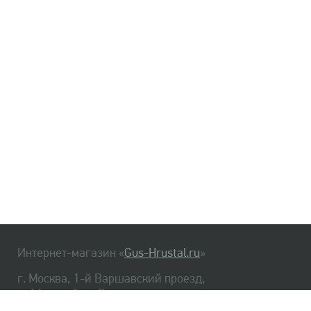
Интернет-магазин «
Gus-Hrustal.ru
»
г. Москва, 1-й Варшавский проезд,
д. 1А, стр. 3, м. Варшавская