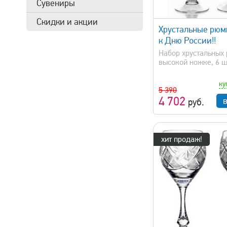
Сувениры
быстрый просмотр
быстрый 
Скидки и акции
Хрустальные рюм
к Дню России!!
Набор хрустальных
высокой ножке, 6 ш.
ку
5 390
4 702
руб.
хит продаж!