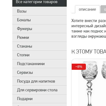
Все категории товаров
описание
Вазы
Бокалы
Хотите внести раз
интересный дизайн
Фужеры
также как поднос 
взгляды окружаю
Рюмки
Стаканы
К ЭТОМУ ТОВ
Стопки
Подстаканники
−8%
Сервизы
Посуда для напитков
Для сервировки стола
Подарки