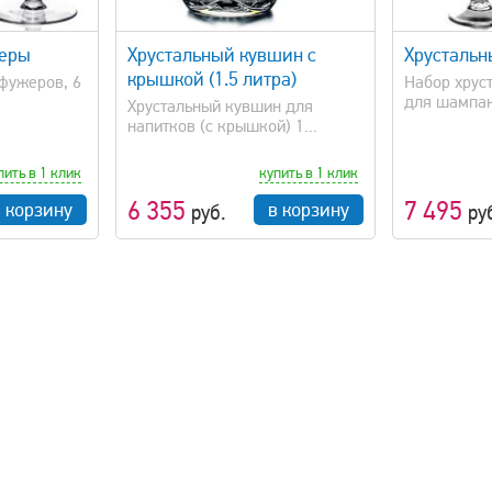
просмотр
быстрый просмотр
жеры
Хрустальный кувшин с
Хрустальн
крышкой (1.5 литра)
фужеров, 6
Набор хрус
для шампанс
Хрустальный кувшин для
напитков (с крышкой) 1...
пить в 1 клик
купить в 1 клик
6 355
7 495
в корзину
в корзину
руб.
ру