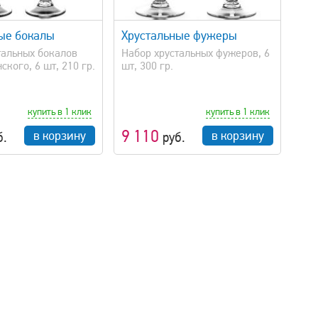
быстрый просмотр
ые бокалы
Хрустальные фужеры
тальных бокалов
Набор хрустальных фужеров, 6
кого, 6 шт, 210 гр.
шт, 300 гр.
купить в 1 клик
купить в 1 клик
9 110
в корзину
в корзину
б.
руб.