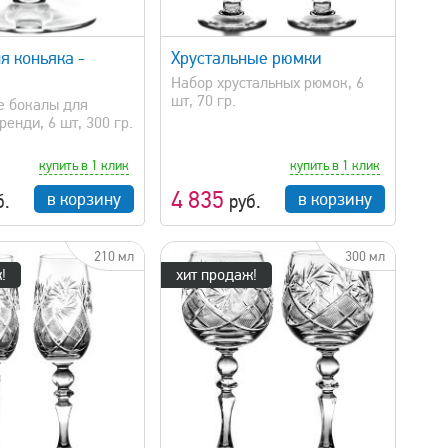
быстрый просмотр
я коньяка -
Хрустальные рюмки
Набор хрустальных рюмок, 6
шт, 70 гр.
е бокалы для
ренди, 6 шт, 300 гр.
купить в 1 клик
купить в 1 клик
4 835
в корзину
в корзину
б.
руб.
210 мл
300 мл
!
хит продаж!