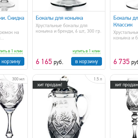
просмотр
быстрый просмотр
ки. Скидка
Бокалы для коньяка
Бокалы дл
Классик
Хрустальные бокалы для
коньяка и бренди, 6 шт, 300 гр.
 рюмок на
Хрустальны
..
коньяка и б
пить в 1 клик
купить в 1 клик
6 165
6 735
в корзину
в корзину
руб.
ру
300 мл
1.5 л
хит продаж!
хит продаж