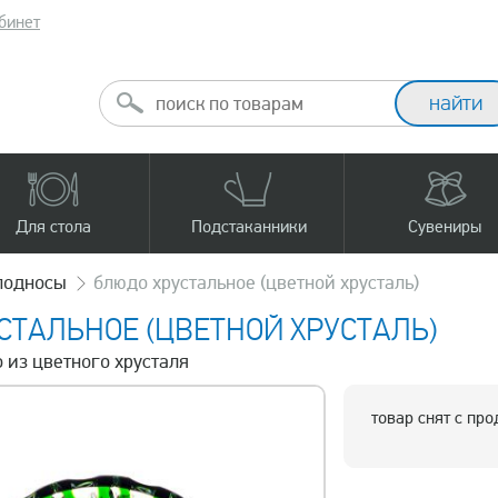
бинет
Для стола
Подстаканники
Сувениры
подносы
блюдо хрустальное (цветной хрусталь)
СТАЛЬНОЕ (ЦВЕТНОЙ ХРУСТАЛЬ)
 из цветного хрусталя
товар снят с пр