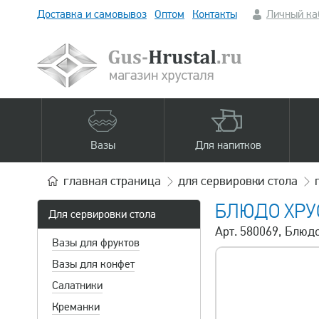
Доставка и самовывоз
Оптом
Контакты
Личный ка
Вазы
Для напитков
главная
страница
для сервировки стола
БЛЮДО ХРУ
Для сервировки стола
Арт. 580069, Блюдо
Вазы для фруктов
Вазы для конфет
Салатники
Креманки