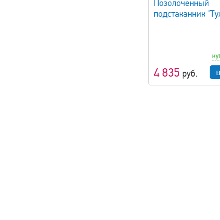
Позолоченный
подстаканник "Ту
ку
4 835
руб.