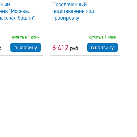
нный
Позолоченный
ник "Москва.
подстаканник под
пасская башня"
гравировку
купить в 1 клик
купить в 1 клик
6 412
в корзину
в корзину
б.
руб.