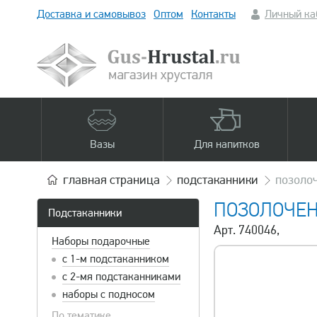
Доставка и самовывоз
Оптом
Контакты
Личный ка
Вазы
Для напитков
главная
страница
подстаканники
позоло
ПОЗОЛОЧЕН
Подстаканники
Арт. 740046,
Наборы подарочные
с 1-м подстаканником
с 2-мя подстаканниками
наборы с подносом
По тематике