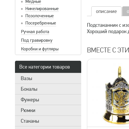
Медные
Никелированные
описание
Позолоченные
Посеребренные
Подстаканник с из
Хороший подарок д
Ручная работа
Под гравировку
Коробки и футляры
ВМЕСТЕ С ЭТ
Все категории товаров
Вазы
Бокалы
Фужеры
Рюмки
Стаканы
быстрый просмотр
быстрый 