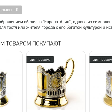
отзывы - 0
ображением обелиска "Европа-Азия", одного из символов
ля гостя или жителя города с его богатой культурой и ис
ИМ ТОВАРОМ ПОКУПАЮТ
хит продаж!
хит продаж
просмотр
быстрый просмотр