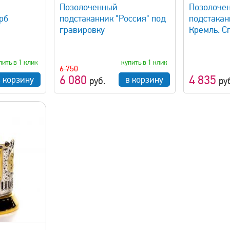
Позолоченный
Позолоче
рб
подстаканник "Россия" под
подстакан
гравировку
Кремль. С
пить в 1 клик
купить в 1 клик
6 750
6 080
4 835
в корзину
в корзину
руб.
ру