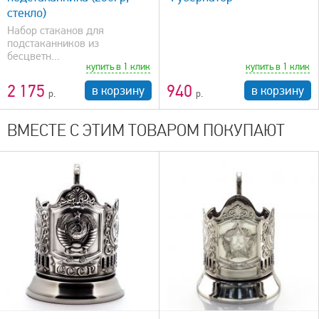
стекло)
Набор стаканов для
подстаканников из
бесцветн...
купить в 1 клик
купить в 1 клик
2 175
940
в корзину
в корзину
ВМЕСТЕ С ЭТИМ ТОВАРОМ ПОКУПАЮТ
быстрый просмотр