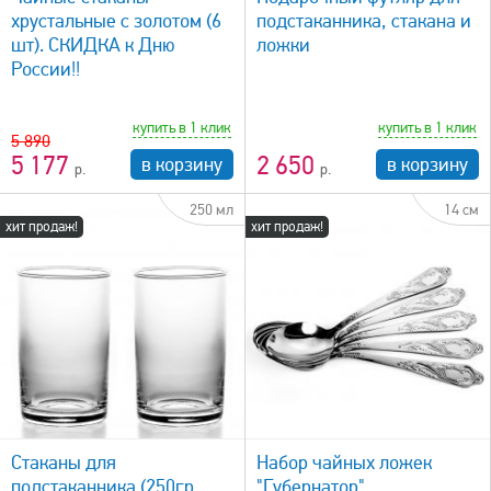
хрустальные с золотом (6
подстаканника, стакана и
шт). СКИДКА к Дню
ложки
России!!
купить в 1 клик
купить в 1 клик
5 890
5 177
2 650
в корзину
в корзину
250 мл
14 см
хит продаж!
хит продаж!
быстрый просмотр
Стаканы для
Набор чайных ложек
подстаканника (250гр,
"Губернатор"