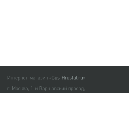
Интернет-магазин «
Gus-Hrustal.ru
»
г. Москва, 1-й Варшавский проезд,
д. 1А, стр. 3, м. Варшавская
HrustalBot
8 (495) 540-48-06
8 (812) 334-14-06