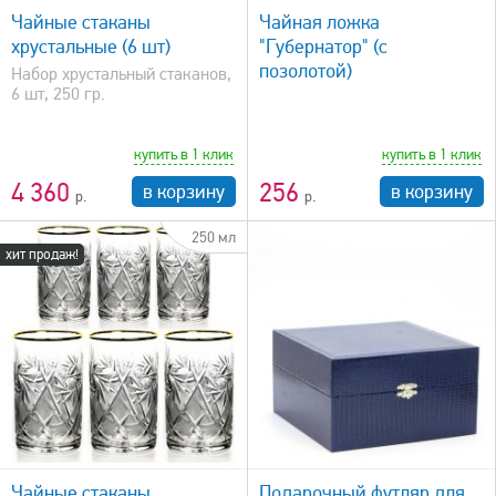
Чайные стаканы
Чайная ложка
хрустальные (6 шт)
"Губернатор" (с
позолотой)
Набор хрустальный стаканов,
6 шт, 250 гр.
купить в 1 клик
купить в 1 клик
4 360
256
в корзину
в корзину
250 мл
хит продаж!
быстрый просмотр
Чайные стаканы
Подарочный футляр для