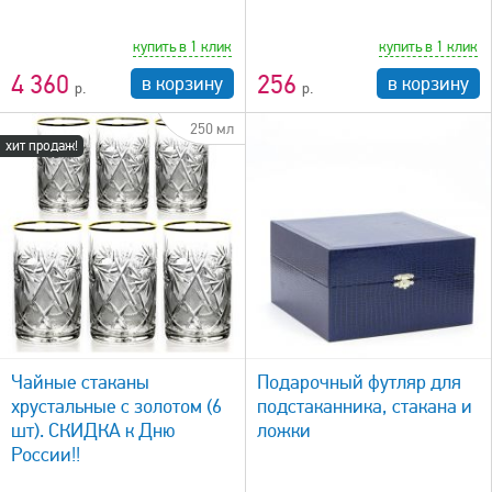
купить в 1 клик
купить в 1 клик
4 360
256
в корзину
в корзину
250 мл
хит продаж!
быстрый просмотр
Чайные стаканы
Подарочный футляр для
хрустальные с золотом (6
подстаканника, стакана и
шт). СКИДКА к Дню
ложки
России!!