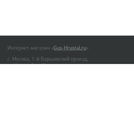
Интернет-магазин «
Gus-Hrustal.ru
»
г. Москва, 1-й Варшавский проезд,
д. 1А, стр. 3, м. Варшавская
HrustalBot
8 (495) 540-48-06
8 (812) 334-14-06
Главная
Хрусталь
Как заказать
Доставка
Самовывоз
О нас