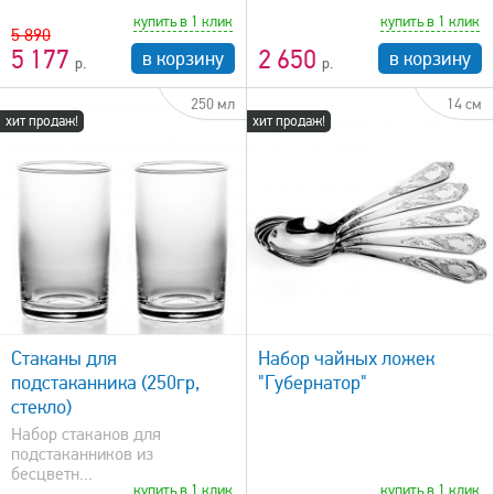
купить в 1 клик
купить в 1 клик
5 890
5 177
2 650
в корзину
в корзину
250 мл
14 см
хит продаж!
хит продаж!
быстрый просмотр
Стаканы для
Набор чайных ложек
подстаканника (250гр,
"Губернатор"
стекло)
Набор стаканов для
подстаканников из
бесцветн...
купить в 1 клик
купить в 1 клик