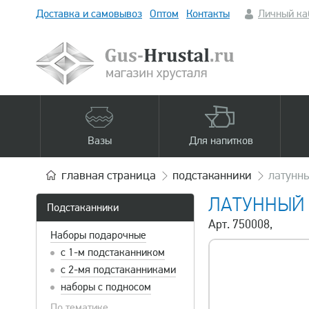
Доставка и самовывоз
Оптом
Контакты
Личный ка
Вазы
Для напитков
главная
страница
подстаканники
латунны
ЛАТУННЫЙ 
Подстаканники
Арт. 750008,
Наборы подарочные
с 1-м подстаканником
с 2-мя подстаканниками
наборы с подносом
По тематике