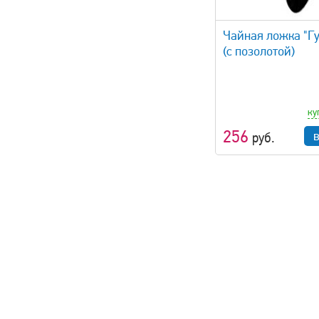
быстрый просмотр
Чайная ложка "Г
(с позолотой)
ку
256
руб.