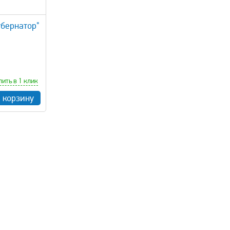
убернатор"
пить в 1 клик
в корзину