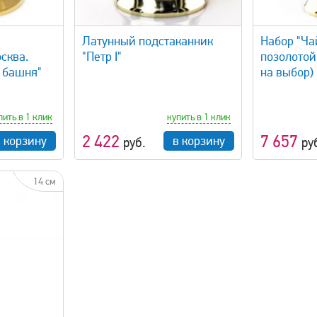
просмотр
быстрый просмотр
Латунный подстаканник
Набор "Ча
сква.
"Петр I"
позолотой
 башня"
на выбор)
пить в 1 клик
купить в 1 клик
2 422
7 657
в корзину
в корзину
руб.
ру
14 см