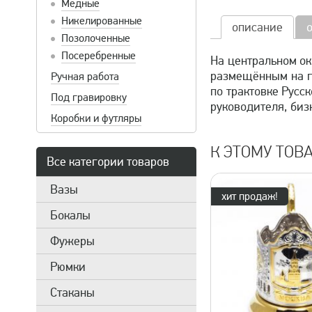
Медные
Никелированные
описание
Позолоченные
Посеребренные
На центральном ок
размещённым на ге
Ручная работа
по трактовке Русс
Под гравировку
руководителя, биз
Коробки и футляры
К ЭТОМУ ТОВ
Все категории товаров
Вазы
хит продаж!
Бокалы
Фужеры
Рюмки
Стаканы