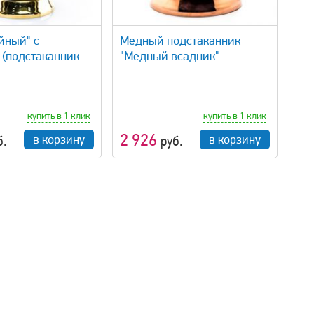
быстрый просмотр
йный" с
Медный подстаканник
 (подстаканник
"Медный всадник"
купить в 1 клик
купить в 1 клик
2 926
в корзину
в корзину
б.
руб.