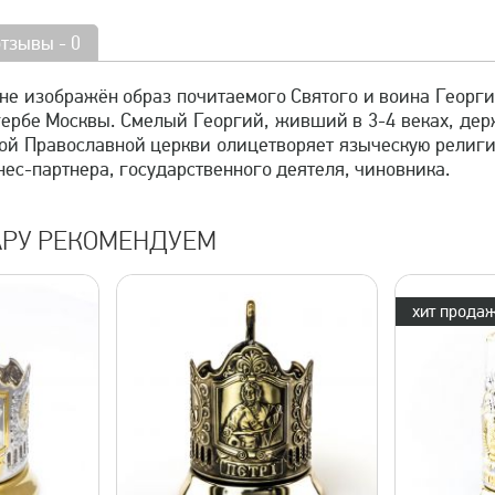
отзывы - 0
не изображён образ почитаемого Святого и воина Георги
рбе Москвы. Смелый Георгий, живший в 3-4 веках, держ
кой Православной церкви олицетворяет языческую религи
нес-партнера, государственного деятеля, чиновника.
АРУ РЕКОМЕНДУЕМ
хит продаж