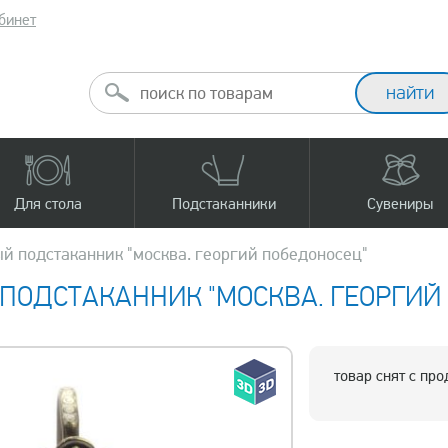
бинет
Для стола
Подстаканники
Сувениры
й подстаканник "москва. георгий победоносец"
ПОДСТАКАННИК "МОСКВА. ГЕОРГИЙ
товар снят с пр