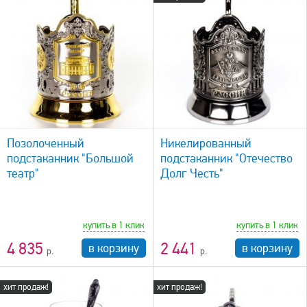
быстрый просмотр
Позолоченный
Никелированный
подстаканник "Большой
подстаканник "Отечество
театр"
Долг Честь"
купить в 1 клик
купить в 1 клик
4 835
2 441
в корзину
в корзину
хит продаж!
хит продаж!