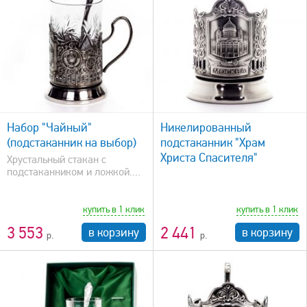
быстрый просмотр
Набор "Чайный"
Никелированный
(подстаканник на выбор)
подстаканник "Храм
Христа Спасителя"
Хрустальный стакан с
подстаканником и ложкой....
купить в 1 клик
купить в 1 клик
3 553
2 441
в корзину
в корзину