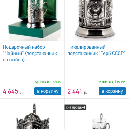
быстрый просмотр
Подарочный набор
Никелированный
"Чайный" (подстаканник
подстаканник "Герб СССР"
на выбор)
купить в 1 клик
купить в 1 клик
4 645
2 441
в корзину
в корзину
хит продаж!